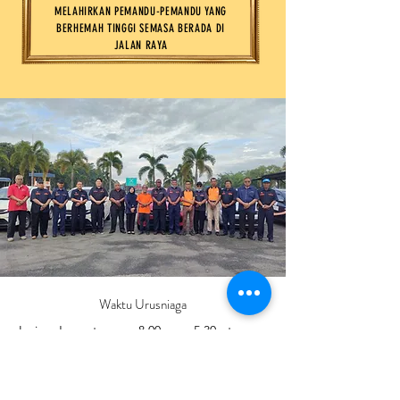
MELAHIRKAN PEMANDU-PEMANDU YANG
BERHEMAH TINGGI SEMASA BERADA DI
JALAN RAYA
Waktu Urusniaga
Isnin - Jumaat
8:00 pg – 5:30 ptg
Sabtu & Ahad
8:00 pg – 5:00 ptg
TRUE SAFETY DRIVING CENTRE SDN. BHD.